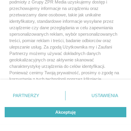
podmioty z Grupy ZPR Media uzyskujemy dostęp i
przechowujemy informacje na urządzeniu oraz
przetwarzamy dane osobowe, takie jak unikalne
identyfikatory, standardowe informacje wysyłane przez
urządzenie czy dane przeglądania w celu zapewniania
spersonalizowanych reklam, wybór spersonalizowanych
treści, pomiar reklam i treści, badanie odbiorców oraz
ulepszanie usług. Za zgodą Użytkownika my i Zaufani
Partnerzy możemy używać dokładnych danych
geolokalizacyjnych oraz aktywnie skanować
charakterystykę urządzenia do celów identyfikacji.
Ponieważ cenimy Twoją prywatność, prosimy o zgodę na
korzystanie z tych technologii poprzez kliknięcie
„Akceptuję”. Zgoda jest dobrowolna i zawsze możesz ją
zmienić/wycofać klikając przycisk ustawień prywatności
PARTNERZY
USTAWIENIA
znajdujący się w lewym dolnym rogu strony
. Niektóre
rodzaje przetwarzania danych nie wymagają zgody
Akceptuję
użytkownika, ale masz prawo sprzeciwić się takiemu
przetwarzaniu. Preferencje będą miały zastosowanie tylko
na tej witrynie.