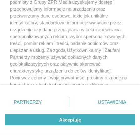
podmioty z Grupy ZPR Media uzyskujemy dostęp i
przechowujemy informacje na urządzeniu oraz
przetwarzamy dane osobowe, takie jak unikalne
identyfikatory, standardowe informacje wysyłane przez
urządzenie czy dane przeglądania w celu zapewniania
spersonalizowanych reklam, wybór spersonalizowanych
treści, pomiar reklam i treści, badanie odbiorców oraz
ulepszanie usług. Za zgodą Użytkownika my i Zaufani
Partnerzy możemy używać dokładnych danych
geolokalizacyjnych oraz aktywnie skanować
charakterystykę urządzenia do celów identyfikacji.
Ponieważ cenimy Twoją prywatność, prosimy o zgodę na
korzystanie z tych technologii poprzez kliknięcie
„Akceptuję”. Zgoda jest dobrowolna i zawsze możesz ją
zmienić/wycofać klikając przycisk ustawień prywatności
PARTNERZY
USTAWIENIA
znajdujący się w lewym dolnym rogu strony
. Niektóre
rodzaje przetwarzania danych nie wymagają zgody
Akceptuję
użytkownika, ale masz prawo sprzeciwić się takiemu
przetwarzaniu. Preferencje będą miały zastosowanie tylko
na tej witrynie.