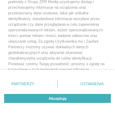
podmioty z Grupy ZPR Media uzyskujemy dostęp i
przechowujemy informacje na urządzeniu oraz
przetwarzamy dane osobowe, takie jak unikalne
identyfikatory, standardowe informacje wysyłane przez
urządzenie czy dane przeglądania w celu zapewniania
spersonalizowanych reklam, wybór spersonalizowanych
treści, pomiar reklam i treści, badanie odbiorców oraz
ulepszanie usług. Za zgodą Użytkownika my i Zaufani
Partnerzy możemy używać dokładnych danych
geolokalizacyjnych oraz aktywnie skanować
charakterystykę urządzenia do celów identyfikacji.
Ponieważ cenimy Twoją prywatność, prosimy o zgodę na
korzystanie z tych technologii poprzez kliknięcie
„Akceptuję”. Zgoda jest dobrowolna i zawsze możesz ją
zmienić/wycofać klikając przycisk ustawień prywatności
PARTNERZY
USTAWIENIA
znajdujący się w lewym dolnym rogu strony
. Niektóre
rodzaje przetwarzania danych nie wymagają zgody
Akceptuję
użytkownika, ale masz prawo sprzeciwić się takiemu
przetwarzaniu. Preferencje będą miały zastosowanie tylko
na tej witrynie.