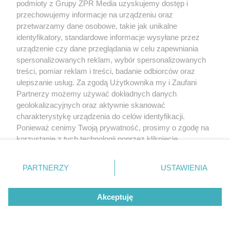
podmioty z Grupy ZPR Media uzyskujemy dostęp i
przechowujemy informacje na urządzeniu oraz
przetwarzamy dane osobowe, takie jak unikalne
identyfikatory, standardowe informacje wysyłane przez
urządzenie czy dane przeglądania w celu zapewniania
spersonalizowanych reklam, wybór spersonalizowanych
treści, pomiar reklam i treści, badanie odbiorców oraz
ulepszanie usług. Za zgodą Użytkownika my i Zaufani
Partnerzy możemy używać dokładnych danych
geolokalizacyjnych oraz aktywnie skanować
charakterystykę urządzenia do celów identyfikacji.
Ponieważ cenimy Twoją prywatność, prosimy o zgodę na
korzystanie z tych technologii poprzez kliknięcie
„Akceptuję”. Zgoda jest dobrowolna i zawsze możesz ją
zmienić/wycofać klikając przycisk ustawień prywatności
PARTNERZY
USTAWIENIA
znajdujący się w lewym dolnym rogu strony
. Niektóre
rodzaje przetwarzania danych nie wymagają zgody
Akceptuję
użytkownika, ale masz prawo sprzeciwić się takiemu
przetwarzaniu. Preferencje będą miały zastosowanie tylko
na tej witrynie.