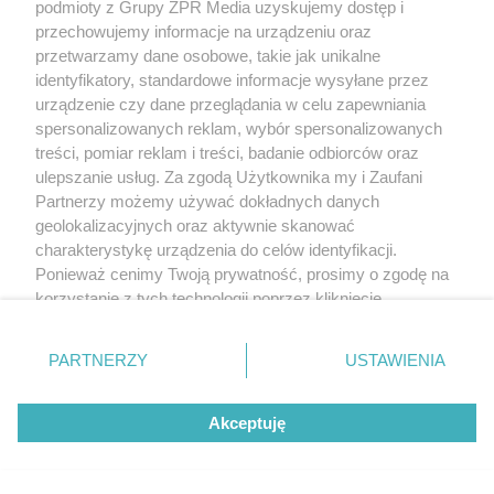
podmioty z Grupy ZPR Media uzyskujemy dostęp i
przechowujemy informacje na urządzeniu oraz
przetwarzamy dane osobowe, takie jak unikalne
identyfikatory, standardowe informacje wysyłane przez
urządzenie czy dane przeglądania w celu zapewniania
spersonalizowanych reklam, wybór spersonalizowanych
treści, pomiar reklam i treści, badanie odbiorców oraz
ulepszanie usług. Za zgodą Użytkownika my i Zaufani
Partnerzy możemy używać dokładnych danych
geolokalizacyjnych oraz aktywnie skanować
charakterystykę urządzenia do celów identyfikacji.
Ponieważ cenimy Twoją prywatność, prosimy o zgodę na
korzystanie z tych technologii poprzez kliknięcie
„Akceptuję”. Zgoda jest dobrowolna i zawsze możesz ją
zmienić/wycofać klikając przycisk ustawień prywatności
PARTNERZY
USTAWIENIA
znajdujący się w lewym dolnym rogu strony
. Niektóre
rodzaje przetwarzania danych nie wymagają zgody
Akceptuję
użytkownika, ale masz prawo sprzeciwić się takiemu
przetwarzaniu. Preferencje będą miały zastosowanie tylko
na tej witrynie.