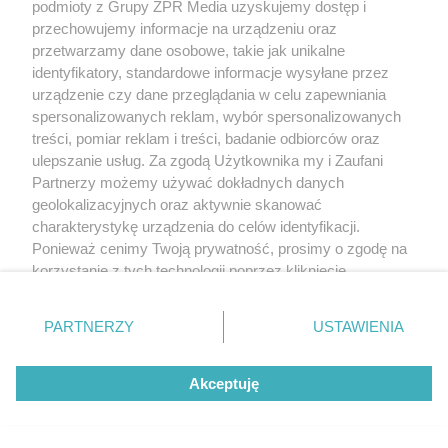
podmioty z Grupy ZPR Media uzyskujemy dostęp i
przechowujemy informacje na urządzeniu oraz
przetwarzamy dane osobowe, takie jak unikalne
identyfikatory, standardowe informacje wysyłane przez
urządzenie czy dane przeglądania w celu zapewniania
spersonalizowanych reklam, wybór spersonalizowanych
treści, pomiar reklam i treści, badanie odbiorców oraz
ulepszanie usług. Za zgodą Użytkownika my i Zaufani
Partnerzy możemy używać dokładnych danych
geolokalizacyjnych oraz aktywnie skanować
charakterystykę urządzenia do celów identyfikacji.
Ponieważ cenimy Twoją prywatność, prosimy o zgodę na
korzystanie z tych technologii poprzez kliknięcie
„Akceptuję”. Zgoda jest dobrowolna i zawsze możesz ją
zmienić/wycofać klikając przycisk ustawień prywatności
PARTNERZY
USTAWIENIA
znajdujący się w lewym dolnym rogu strony
. Niektóre
rodzaje przetwarzania danych nie wymagają zgody
Akceptuję
użytkownika, ale masz prawo sprzeciwić się takiemu
przetwarzaniu. Preferencje będą miały zastosowanie tylko
na tej witrynie.