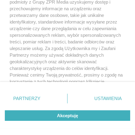
podmioty z Grupy ZPR Media uzyskujemy dostęp i
przechowujemy informacje na urządzeniu oraz
przetwarzamy dane osobowe, takie jak unikalne
identyfikatory, standardowe informacje wysyłane przez
urządzenie czy dane przeglądania w celu zapewniania
spersonalizowanych reklam, wybór spersonalizowanych
treści, pomiar reklam i treści, badanie odbiorców oraz
ulepszanie usług. Za zgodą Użytkownika my i Zaufani
Partnerzy możemy używać dokładnych danych
geolokalizacyjnych oraz aktywnie skanować
charakterystykę urządzenia do celów identyfikacji.
Ponieważ cenimy Twoją prywatność, prosimy o zgodę na
korzystanie z tych technologii poprzez kliknięcie
„Akceptuję”. Zgoda jest dobrowolna i zawsze możesz ją
zmienić/wycofać klikając przycisk ustawień prywatności
PARTNERZY
USTAWIENIA
znajdujący się w lewym dolnym rogu strony
. Niektóre
rodzaje przetwarzania danych nie wymagają zgody
Akceptuję
użytkownika, ale masz prawo sprzeciwić się takiemu
przetwarzaniu. Preferencje będą miały zastosowanie tylko
na tej witrynie.