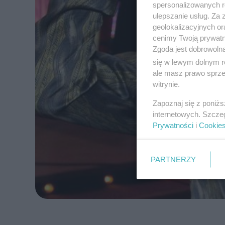
spersonalizowanych re
ulepszanie usług. Za
geolokalizacyjnych or
cenimy Twoją prywatno
Zgoda jest dobrowoln
się w lewym dolnym r
ale masz prawo sprzec
witrynie.
Zapoznaj się z poniż
internetowych. Szcze
Prywatności
i
Cookie
PARTNERZY