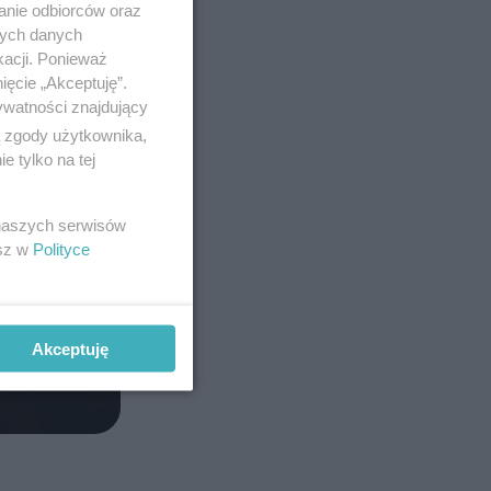
anie odbiorców oraz
nych danych
kacji. Ponieważ
ięcie „Akceptuję”.
ywatności znajdujący
ą zgody użytkownika,
 tylko na tej
 naszych serwisów
esz w
Polityce
Akceptuję