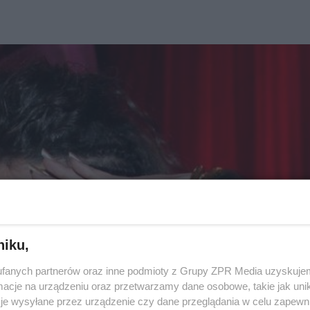
niku,
fanych partnerów oraz inne podmioty z Grupy ZPR Media uzyskujem
cje na urządzeniu oraz przetwarzamy dane osobowe, takie jak unika
je wysyłane przez urządzenie czy dane przeglądania w celu zapewn