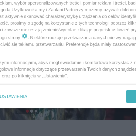
klam, wybór spersonalizowanych treści, pomiar reklam i treści, bad
 zgodą Użytkownika my i Zaufani Partnerzy możemy używać dokład
az aktywnie skanować charakterystykę urządzenia do celów identyfi
ść, prosimy o zgodę na korzystanie z tych technologii poprzez klikn
a i zawsze możesz ją zmienić/wycofać klikając przycisk ustawień pr
ogu strony
. Niektóre rodzaje przetwarzania danych nie wymagaj
iwić się takiemu przetwarzaniu. Preferencje będą miały zastosowanie
szymi informacjami, abyś mógł świadomie i komfortowo korzystać z
gółowe informacje dotyczące przetwarzania Twoich danych znajdzi
s
oraz po kliknięciu w „Ustawienia”.
USTAWIENIA