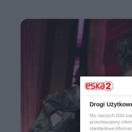
Drogi Użytkow
My, naszych 1162 zau
przechowujemy informa
standardowe informac