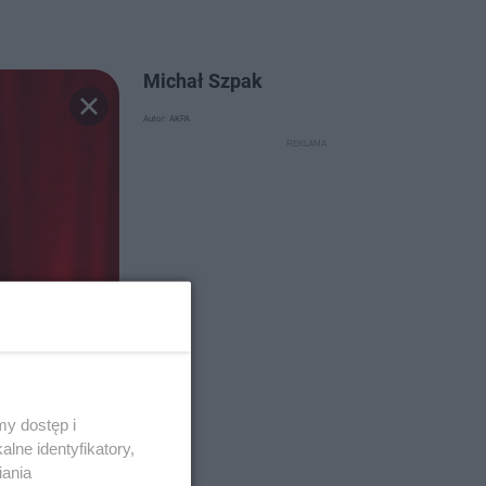
Michał Szpak
Autor: AKPA
y dostęp i
lne identyfikatory,
iania