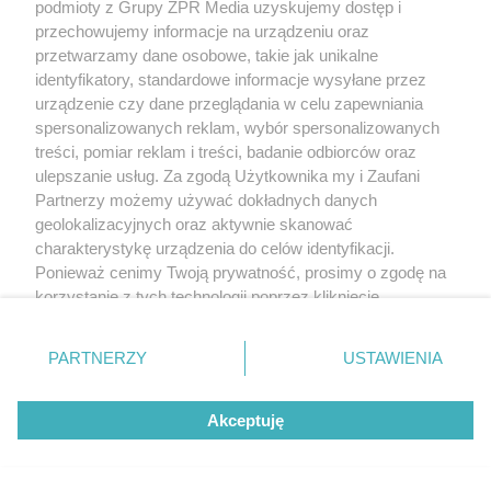
podmioty z Grupy ZPR Media uzyskujemy dostęp i
przechowujemy informacje na urządzeniu oraz
przetwarzamy dane osobowe, takie jak unikalne
identyfikatory, standardowe informacje wysyłane przez
urządzenie czy dane przeglądania w celu zapewniania
spersonalizowanych reklam, wybór spersonalizowanych
treści, pomiar reklam i treści, badanie odbiorców oraz
ulepszanie usług. Za zgodą Użytkownika my i Zaufani
Partnerzy możemy używać dokładnych danych
geolokalizacyjnych oraz aktywnie skanować
charakterystykę urządzenia do celów identyfikacji.
Ponieważ cenimy Twoją prywatność, prosimy o zgodę na
korzystanie z tych technologii poprzez kliknięcie
„Akceptuję”. Zgoda jest dobrowolna i zawsze możesz ją
zmienić/wycofać klikając przycisk ustawień prywatności
PARTNERZY
USTAWIENIA
znajdujący się w lewym dolnym rogu strony
. Niektóre
rodzaje przetwarzania danych nie wymagają zgody
Akceptuję
użytkownika, ale masz prawo sprzeciwić się takiemu
przetwarzaniu. Preferencje będą miały zastosowanie tylko
na tej witrynie.