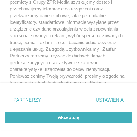
podmioty z Grupy ZPR Media uzyskujemy dostęp i
przechowujemy informacje na urządzeniu oraz
przetwarzamy dane osobowe, takie jak unikalne
identyfikatory, standardowe informacje wysyłane przez
urządzenie czy dane przeglądania w celu zapewniania
spersonalizowanych reklam, wybór spersonalizowanych
treści, pomiar reklam i treści, badanie odbiorców oraz
ulepszanie usług. Za zgodą Użytkownika my i Zaufani
Partnerzy możemy używać dokładnych danych
geolokalizacyjnych oraz aktywnie skanować
charakterystykę urządzenia do celów identyfikacji.
Ponieważ cenimy Twoją prywatność, prosimy o zgodę na
korzystanie z tych technologii poprzez kliknięcie
„Akceptuję”. Zgoda jest dobrowolna i zawsze możesz ją
zmienić/wycofać klikając przycisk ustawień prywatności
PARTNERZY
USTAWIENIA
znajdujący się w lewym dolnym rogu strony
. Niektóre
rodzaje przetwarzania danych nie wymagają zgody
Akceptuję
użytkownika, ale masz prawo sprzeciwić się takiemu
przetwarzaniu. Preferencje będą miały zastosowanie tylko
na tej witrynie.