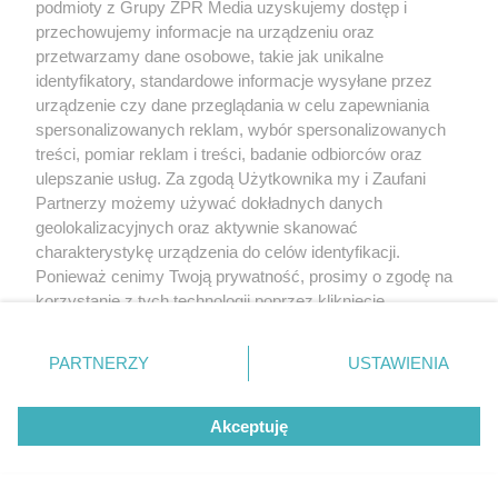
podmioty z Grupy ZPR Media uzyskujemy dostęp i
przechowujemy informacje na urządzeniu oraz
przetwarzamy dane osobowe, takie jak unikalne
identyfikatory, standardowe informacje wysyłane przez
urządzenie czy dane przeglądania w celu zapewniania
spersonalizowanych reklam, wybór spersonalizowanych
treści, pomiar reklam i treści, badanie odbiorców oraz
ulepszanie usług. Za zgodą Użytkownika my i Zaufani
Partnerzy możemy używać dokładnych danych
geolokalizacyjnych oraz aktywnie skanować
charakterystykę urządzenia do celów identyfikacji.
Ponieważ cenimy Twoją prywatność, prosimy o zgodę na
korzystanie z tych technologii poprzez kliknięcie
„Akceptuję”. Zgoda jest dobrowolna i zawsze możesz ją
zmienić/wycofać klikając przycisk ustawień prywatności
PARTNERZY
USTAWIENIA
znajdujący się w lewym dolnym rogu strony
. Niektóre
rodzaje przetwarzania danych nie wymagają zgody
Akceptuję
użytkownika, ale masz prawo sprzeciwić się takiemu
przetwarzaniu. Preferencje będą miały zastosowanie tylko
na tej witrynie.