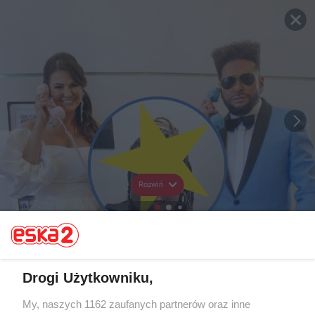
Rozwiń
Drogi Użytkowniku,
My, naszych 1162 zaufanych partnerów oraz inne