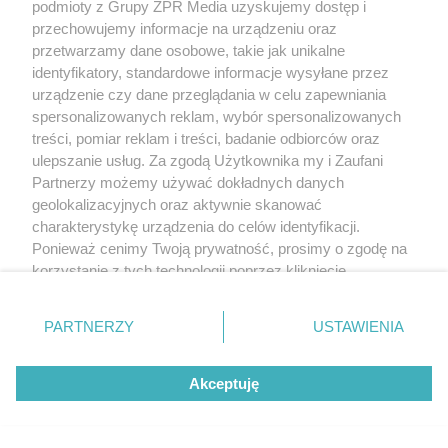
podmioty z Grupy ZPR Media uzyskujemy dostęp i
przechowujemy informacje na urządzeniu oraz
przetwarzamy dane osobowe, takie jak unikalne
identyfikatory, standardowe informacje wysyłane przez
urządzenie czy dane przeglądania w celu zapewniania
spersonalizowanych reklam, wybór spersonalizowanych
treści, pomiar reklam i treści, badanie odbiorców oraz
ulepszanie usług. Za zgodą Użytkownika my i Zaufani
Partnerzy możemy używać dokładnych danych
geolokalizacyjnych oraz aktywnie skanować
charakterystykę urządzenia do celów identyfikacji.
Ponieważ cenimy Twoją prywatność, prosimy o zgodę na
korzystanie z tych technologii poprzez kliknięcie
„Akceptuję”. Zgoda jest dobrowolna i zawsze możesz ją
zmienić/wycofać klikając przycisk ustawień prywatności
PARTNERZY
USTAWIENIA
znajdujący się w lewym dolnym rogu strony
. Niektóre
rodzaje przetwarzania danych nie wymagają zgody
Akceptuję
użytkownika, ale masz prawo sprzeciwić się takiemu
przetwarzaniu. Preferencje będą miały zastosowanie tylko
na tej witrynie.