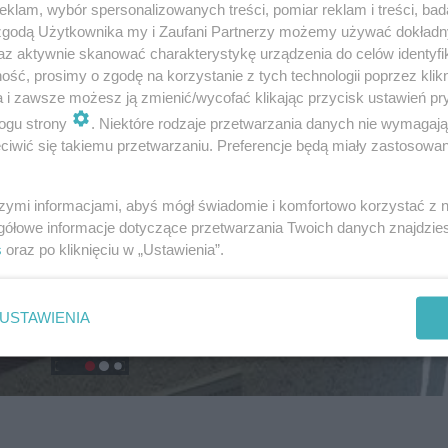
klam, wybór spersonalizowanych treści, pomiar reklam i treści, bad
 zgodą Użytkownika my i Zaufani Partnerzy możemy używać dokład
az aktywnie skanować charakterystykę urządzenia do celów identyfi
ść, prosimy o zgodę na korzystanie z tych technologii poprzez klikn
a i zawsze możesz ją zmienić/wycofać klikając przycisk ustawień pr
ogu strony
. Niektóre rodzaje przetwarzania danych nie wymagaj
iwić się takiemu przetwarzaniu. Preferencje będą miały zastosowanie
szymi informacjami, abyś mógł świadomie i komfortowo korzystać z
gółowe informacje dotyczące przetwarzania Twoich danych znajdzi
s
oraz po kliknięciu w „Ustawienia”.
USTAWIENIA