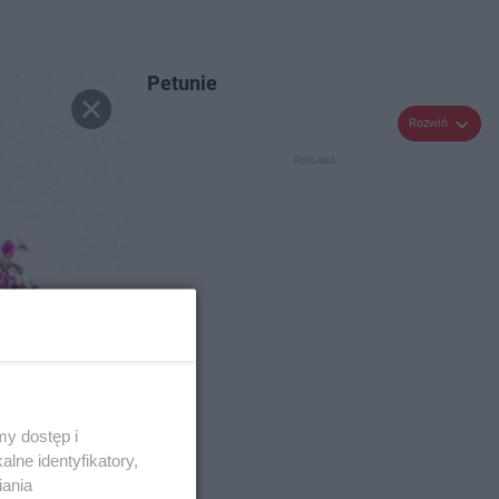
Petunie
Rozwiń
y dostęp i
lne identyfikatory,
iania