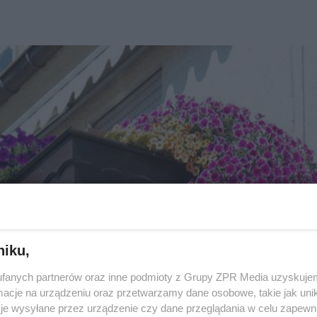
niku,
fanych partnerów oraz inne podmioty z Grupy ZPR Media uzyskujem
cje na urządzeniu oraz przetwarzamy dane osobowe, takie jak unika
je wysyłane przez urządzenie czy dane przeglądania w celu zapewn