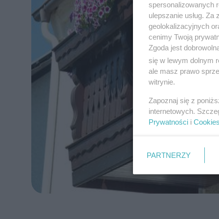
spersonalizowanych re
ulepszanie usług. Za
geolokalizacyjnych or
cenimy Twoją prywatno
Zgoda jest dobrowoln
się w lewym dolnym r
ale masz prawo sprzec
witrynie.
Zapoznaj się z poniż
internetowych. Szcze
Prywatności
i
Cookie
PARTNERZY