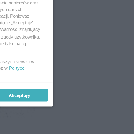
anie odbiorców oraz
nych danych
kacji. Ponieważ
ięcie „Akceptuję”.
ywatności znajdujący
ą zgody użytkownika,
 tylko na tej
 naszych serwisów
esz w
Polityce
Akceptuję