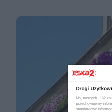
Drogi Użytkow
My, naszych 1162 zau
przechowujemy informa
standardowe informac