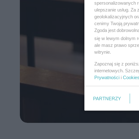
spersonalizowanych re
ulepszanie usług. Za
geolokalizacyjnych or
cenimy Twoją prywatno
Zgoda jest dobrowoln
się w lewym dolnym r
ale masz prawo sprzec
witrynie.
Zapoznaj się z poniż
internetowych. Szcze
Prywatności
i
Cookie
PARTNERZY