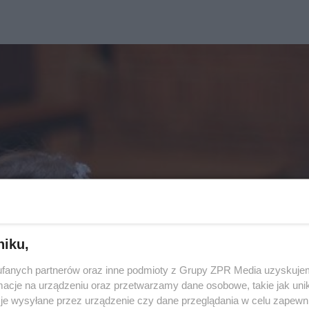
niku,
fanych partnerów oraz inne podmioty z Grupy ZPR Media uzyskujem
cje na urządzeniu oraz przetwarzamy dane osobowe, takie jak unika
je wysyłane przez urządzenie czy dane przeglądania w celu zapewn