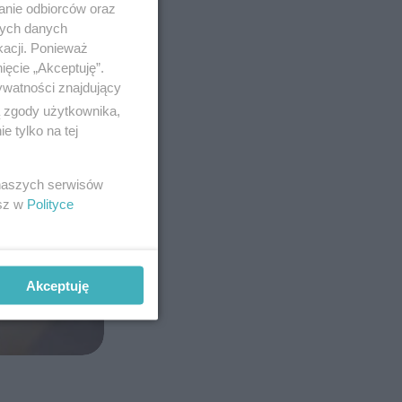
anie odbiorców oraz
nych danych
kacji. Ponieważ
ięcie „Akceptuję”.
ywatności znajdujący
ą zgody użytkownika,
 tylko na tej
 naszych serwisów
esz w
Polityce
Akceptuję