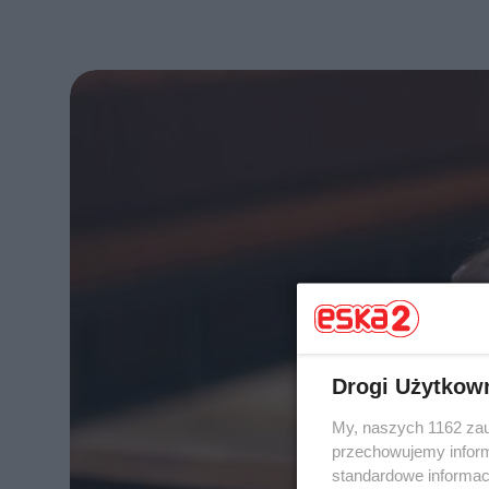
Drogi Użytkow
My, naszych 1162 zau
przechowujemy informa
standardowe informac