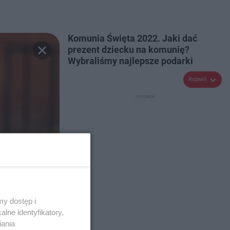
Komunia Święta 2022. Jaki dać
prezent dziecku na komunię?
Wybraliśmy najlepsze podarki
Rozwiń
y dostęp i
lne identyfikatory,
iania