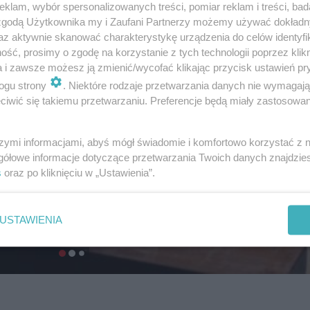
klam, wybór spersonalizowanych treści, pomiar reklam i treści, bad
 zgodą Użytkownika my i Zaufani Partnerzy możemy używać dokład
az aktywnie skanować charakterystykę urządzenia do celów identyfi
ść, prosimy o zgodę na korzystanie z tych technologii poprzez klikn
a i zawsze możesz ją zmienić/wycofać klikając przycisk ustawień pr
ogu strony
. Niektóre rodzaje przetwarzania danych nie wymagaj
iwić się takiemu przetwarzaniu. Preferencje będą miały zastosowanie
szymi informacjami, abyś mógł świadomie i komfortowo korzystać z
gółowe informacje dotyczące przetwarzania Twoich danych znajdzi
s
oraz po kliknięciu w „Ustawienia”.
USTAWIENIA