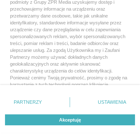
podmioty z Grupy ZPR Media uzyskujemy dostęp i
przechowujemy informacje na urządzeniu oraz
przetwarzamy dane osobowe, takie jak unikalne
identyfikatory, standardowe informacje wysyłane przez
urządzenie czy dane przeglądania w celu zapewniania
spersonalizowanych reklam, wybór spersonalizowanych
treści, pomiar reklam i treści, badanie odbiorców oraz
ulepszanie usług. Za zgodą Użytkownika my i Zaufani
Partnerzy możemy używać dokładnych danych
geolokalizacyjnych oraz aktywnie skanować
charakterystykę urządzenia do celów identyfikacji.
Ponieważ cenimy Twoją prywatność, prosimy o zgodę na
korzystanie z tych technologii poprzez kliknięcie
„Akceptuję”. Zgoda jest dobrowolna i zawsze możesz ją
zmienić/wycofać klikając przycisk ustawień prywatności
PARTNERZY
USTAWIENIA
znajdujący się w lewym dolnym rogu strony
. Niektóre
rodzaje przetwarzania danych nie wymagają zgody
Akceptuję
użytkownika, ale masz prawo sprzeciwić się takiemu
przetwarzaniu. Preferencje będą miały zastosowanie tylko
na tej witrynie.