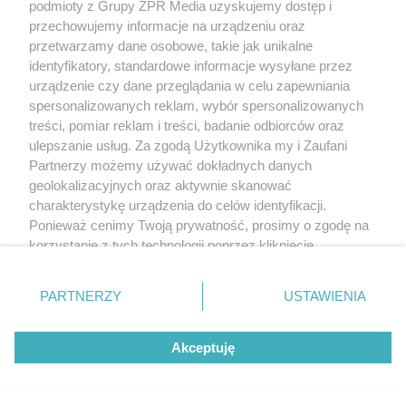
podmioty z Grupy ZPR Media uzyskujemy dostęp i
przechowujemy informacje na urządzeniu oraz
przetwarzamy dane osobowe, takie jak unikalne
identyfikatory, standardowe informacje wysyłane przez
urządzenie czy dane przeglądania w celu zapewniania
spersonalizowanych reklam, wybór spersonalizowanych
treści, pomiar reklam i treści, badanie odbiorców oraz
ulepszanie usług. Za zgodą Użytkownika my i Zaufani
Partnerzy możemy używać dokładnych danych
geolokalizacyjnych oraz aktywnie skanować
charakterystykę urządzenia do celów identyfikacji.
Ponieważ cenimy Twoją prywatność, prosimy o zgodę na
korzystanie z tych technologii poprzez kliknięcie
„Akceptuję”. Zgoda jest dobrowolna i zawsze możesz ją
zmienić/wycofać klikając przycisk ustawień prywatności
PARTNERZY
USTAWIENIA
znajdujący się w lewym dolnym rogu strony
. Niektóre
rodzaje przetwarzania danych nie wymagają zgody
Akceptuję
użytkownika, ale masz prawo sprzeciwić się takiemu
przetwarzaniu. Preferencje będą miały zastosowanie tylko
na tej witrynie.