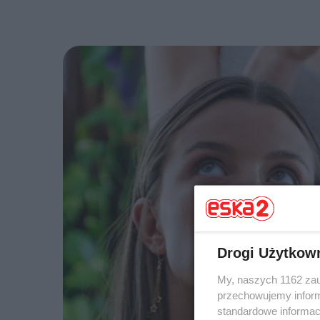
Drogi Użytkow
My, naszych 1162 zau
przechowujemy informa
standardowe informac