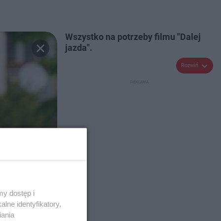
Wszystko na potrzeby filmu "Dalej
jazda".
Rozwiń
y dostęp i
lne identyfikatory,
iania