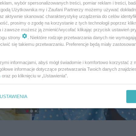
klam, wybór spersonalizowanych treści, pomiar reklam i treści, bad
 zgodą Użytkownika my i Zaufani Partnerzy możemy używać dokład
az aktywnie skanować charakterystykę urządzenia do celów identyfi
ść, prosimy o zgodę na korzystanie z tych technologii poprzez klikn
a i zawsze możesz ją zmienić/wycofać klikając przycisk ustawień pr
ogu strony
. Niektóre rodzaje przetwarzania danych nie wymagaj
iwić się takiemu przetwarzaniu. Preferencje będą miały zastosowanie
szymi informacjami, abyś mógł świadomie i komfortowo korzystać z
gółowe informacje dotyczące przetwarzania Twoich danych znajdzi
s
oraz po kliknięciu w „Ustawienia”.
USTAWIENIA