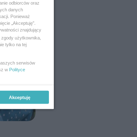
anie odbiorców oraz
nych danych
kacji. Ponieważ
ięcie „Akceptuję”.
ywatności znajdujący
ą zgody użytkownika,
 tylko na tej
 naszych serwisów
esz w
Polityce
Akceptuję