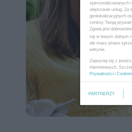
spersonalizowanych re
ulepszanie usług. Za
geolokalizacyjnych or
cenimy Twoją prywatno
Zgoda jest dobrowoln
się w lewym dolnym r
ale masz prawo sprzec
witrynie.
Zapoznaj się z poniż
internetowych. Szcze
Prywatności
i
Cookie
PARTNERZY