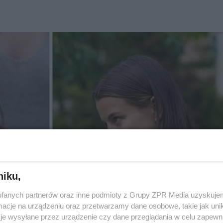
niku,
fanych partnerów oraz inne podmioty z Grupy ZPR Media uzyskujem
cje na urządzeniu oraz przetwarzamy dane osobowe, takie jak unika
je wysyłane przez urządzenie czy dane przeglądania w celu zapewn