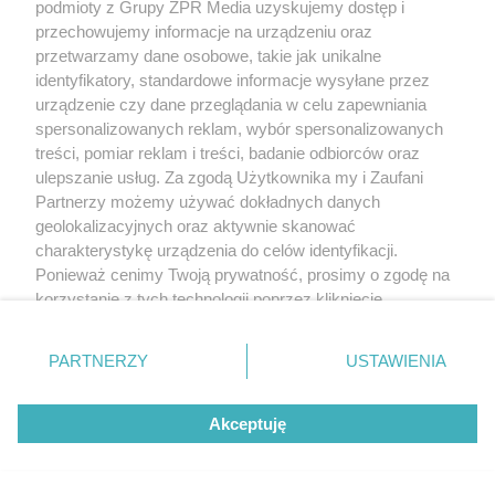
podmioty z Grupy ZPR Media uzyskujemy dostęp i
przechowujemy informacje na urządzeniu oraz
przetwarzamy dane osobowe, takie jak unikalne
identyfikatory, standardowe informacje wysyłane przez
urządzenie czy dane przeglądania w celu zapewniania
spersonalizowanych reklam, wybór spersonalizowanych
treści, pomiar reklam i treści, badanie odbiorców oraz
ulepszanie usług. Za zgodą Użytkownika my i Zaufani
Partnerzy możemy używać dokładnych danych
geolokalizacyjnych oraz aktywnie skanować
charakterystykę urządzenia do celów identyfikacji.
Ponieważ cenimy Twoją prywatność, prosimy o zgodę na
korzystanie z tych technologii poprzez kliknięcie
„Akceptuję”. Zgoda jest dobrowolna i zawsze możesz ją
zmienić/wycofać klikając przycisk ustawień prywatności
PARTNERZY
USTAWIENIA
znajdujący się w lewym dolnym rogu strony
. Niektóre
rodzaje przetwarzania danych nie wymagają zgody
Akceptuję
użytkownika, ale masz prawo sprzeciwić się takiemu
przetwarzaniu. Preferencje będą miały zastosowanie tylko
na tej witrynie.