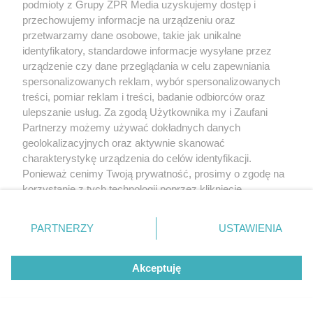
podmioty z Grupy ZPR Media uzyskujemy dostęp i
przechowujemy informacje na urządzeniu oraz
przetwarzamy dane osobowe, takie jak unikalne
identyfikatory, standardowe informacje wysyłane przez
urządzenie czy dane przeglądania w celu zapewniania
spersonalizowanych reklam, wybór spersonalizowanych
treści, pomiar reklam i treści, badanie odbiorców oraz
ulepszanie usług. Za zgodą Użytkownika my i Zaufani
Partnerzy możemy używać dokładnych danych
geolokalizacyjnych oraz aktywnie skanować
charakterystykę urządzenia do celów identyfikacji.
Ponieważ cenimy Twoją prywatność, prosimy o zgodę na
korzystanie z tych technologii poprzez kliknięcie
„Akceptuję”. Zgoda jest dobrowolna i zawsze możesz ją
zmienić/wycofać klikając przycisk ustawień prywatności
PARTNERZY
USTAWIENIA
znajdujący się w lewym dolnym rogu strony
. Niektóre
rodzaje przetwarzania danych nie wymagają zgody
Akceptuję
użytkownika, ale masz prawo sprzeciwić się takiemu
przetwarzaniu. Preferencje będą miały zastosowanie tylko
na tej witrynie.