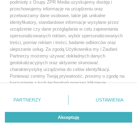
podmioty z Grupy ZPR Media uzyskujemy dostęp i
przechowujemy informacje na urządzeniu oraz
przetwarzamy dane osobowe, takie jak unikalne
identyfikatory, standardowe informacje wysyłane przez
urządzenie czy dane przeglądania w celu zapewniania
spersonalizowanych reklam, wybór spersonalizowanych
treści, pomiar reklam i treści, badanie odbiorców oraz
ulepszanie usług. Za zgodą Użytkownika my i Zaufani
Partnerzy możemy używać dokładnych danych
geolokalizacyjnych oraz aktywnie skanować
charakterystykę urządzenia do celów identyfikacji.
Ponieważ cenimy Twoją prywatność, prosimy o zgodę na
korzystanie z tych technologii poprzez kliknięcie
„Akceptuję”. Zgoda jest dobrowolna i zawsze możesz ją
zmienić/wycofać klikając przycisk ustawień prywatności
PARTNERZY
USTAWIENIA
znajdujący się w lewym dolnym rogu strony
. Niektóre
rodzaje przetwarzania danych nie wymagają zgody
Akceptuję
użytkownika, ale masz prawo sprzeciwić się takiemu
przetwarzaniu. Preferencje będą miały zastosowanie tylko
na tej witrynie.