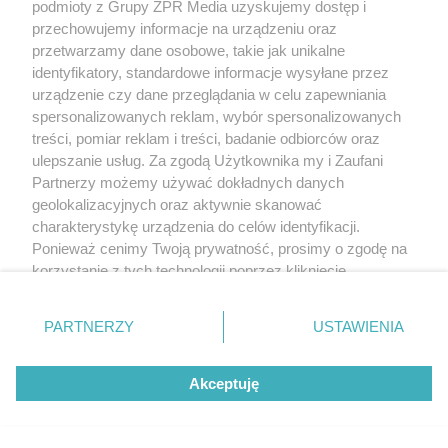
podmioty z Grupy ZPR Media uzyskujemy dostęp i
przechowujemy informacje na urządzeniu oraz
przetwarzamy dane osobowe, takie jak unikalne
identyfikatory, standardowe informacje wysyłane przez
urządzenie czy dane przeglądania w celu zapewniania
spersonalizowanych reklam, wybór spersonalizowanych
treści, pomiar reklam i treści, badanie odbiorców oraz
ulepszanie usług. Za zgodą Użytkownika my i Zaufani
Partnerzy możemy używać dokładnych danych
geolokalizacyjnych oraz aktywnie skanować
charakterystykę urządzenia do celów identyfikacji.
Ponieważ cenimy Twoją prywatność, prosimy o zgodę na
korzystanie z tych technologii poprzez kliknięcie
„Akceptuję”. Zgoda jest dobrowolna i zawsze możesz ją
zmienić/wycofać klikając przycisk ustawień prywatności
PARTNERZY
USTAWIENIA
znajdujący się w lewym dolnym rogu strony
. Niektóre
rodzaje przetwarzania danych nie wymagają zgody
Akceptuję
użytkownika, ale masz prawo sprzeciwić się takiemu
przetwarzaniu. Preferencje będą miały zastosowanie tylko
na tej witrynie.