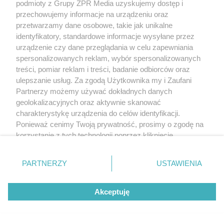
podmioty z Grupy ZPR Media uzyskujemy dostęp i
przechowujemy informacje na urządzeniu oraz
przetwarzamy dane osobowe, takie jak unikalne
identyfikatory, standardowe informacje wysyłane przez
urządzenie czy dane przeglądania w celu zapewniania
spersonalizowanych reklam, wybór spersonalizowanych
treści, pomiar reklam i treści, badanie odbiorców oraz
ulepszanie usług. Za zgodą Użytkownika my i Zaufani
Partnerzy możemy używać dokładnych danych
geolokalizacyjnych oraz aktywnie skanować
charakterystykę urządzenia do celów identyfikacji.
Ponieważ cenimy Twoją prywatność, prosimy o zgodę na
korzystanie z tych technologii poprzez kliknięcie
„Akceptuję”. Zgoda jest dobrowolna i zawsze możesz ją
zmienić/wycofać klikając przycisk ustawień prywatności
PARTNERZY
USTAWIENIA
znajdujący się w lewym dolnym rogu strony
. Niektóre
rodzaje przetwarzania danych nie wymagają zgody
Akceptuję
użytkownika, ale masz prawo sprzeciwić się takiemu
przetwarzaniu. Preferencje będą miały zastosowanie tylko
na tej witrynie.