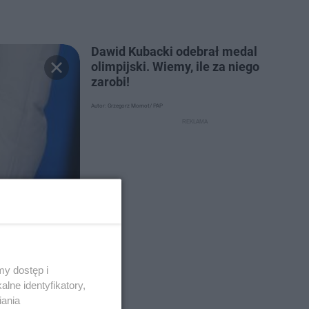
Dawid Kubacki odebrał medal
olimpijski. Wiemy, ile za niego
zarobi!
Autor: Grzegorz Momot/ PAP
y dostęp i
lne identyfikatory,
iania