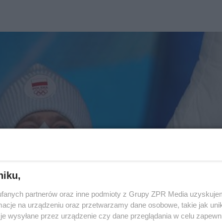
niku,
fanych partnerów oraz inne podmioty z Grupy ZPR Media uzyskujem
cje na urządzeniu oraz przetwarzamy dane osobowe, takie jak unika
je wysyłane przez urządzenie czy dane przeglądania w celu zapewn