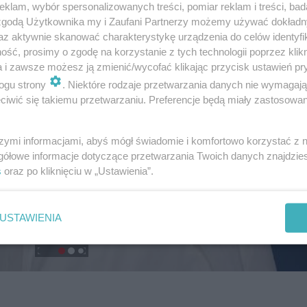
klam, wybór spersonalizowanych treści, pomiar reklam i treści, bad
 zgodą Użytkownika my i Zaufani Partnerzy możemy używać dokład
az aktywnie skanować charakterystykę urządzenia do celów identyfi
ść, prosimy o zgodę na korzystanie z tych technologii poprzez klikn
a i zawsze możesz ją zmienić/wycofać klikając przycisk ustawień pr
ogu strony
. Niektóre rodzaje przetwarzania danych nie wymagaj
iwić się takiemu przetwarzaniu. Preferencje będą miały zastosowanie
szymi informacjami, abyś mógł świadomie i komfortowo korzystać z
gółowe informacje dotyczące przetwarzania Twoich danych znajdzi
s
oraz po kliknięciu w „Ustawienia”.
USTAWIENIA