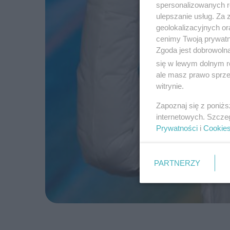
spersonalizowanych re
ulepszanie usług. Za
geolokalizacyjnych or
cenimy Twoją prywatno
Zgoda jest dobrowoln
się w lewym dolnym r
ale masz prawo sprzec
witrynie.
Zapoznaj się z poniż
internetowych. Szcze
Prywatności
i
Cookie
PARTNERZY