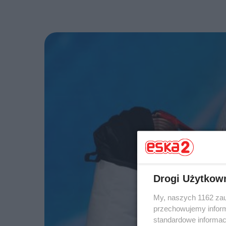
Drogi Użytkow
My, naszych 1162 zau
przechowujemy informa
standardowe informac