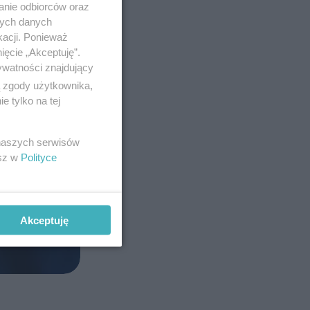
anie odbiorców oraz
nych danych
kacji. Ponieważ
ięcie „Akceptuję”.
ywatności znajdujący
ą zgody użytkownika,
 tylko na tej
 naszych serwisów
esz w
Polityce
Akceptuję