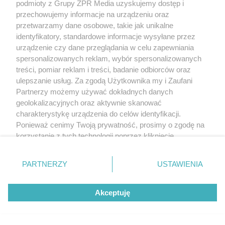
podmioty z Grupy ZPR Media uzyskujemy dostęp i
przechowujemy informacje na urządzeniu oraz
przetwarzamy dane osobowe, takie jak unikalne
identyfikatory, standardowe informacje wysyłane przez
urządzenie czy dane przeglądania w celu zapewniania
spersonalizowanych reklam, wybór spersonalizowanych
treści, pomiar reklam i treści, badanie odbiorców oraz
ulepszanie usług. Za zgodą Użytkownika my i Zaufani
Partnerzy możemy używać dokładnych danych
geolokalizacyjnych oraz aktywnie skanować
charakterystykę urządzenia do celów identyfikacji.
Ponieważ cenimy Twoją prywatność, prosimy o zgodę na
korzystanie z tych technologii poprzez kliknięcie
„Akceptuję”. Zgoda jest dobrowolna i zawsze możesz ją
zmienić/wycofać klikając przycisk ustawień prywatności
PARTNERZY
USTAWIENIA
znajdujący się w lewym dolnym rogu strony
. Niektóre
rodzaje przetwarzania danych nie wymagają zgody
Akceptuję
użytkownika, ale masz prawo sprzeciwić się takiemu
przetwarzaniu. Preferencje będą miały zastosowanie tylko
na tej witrynie.