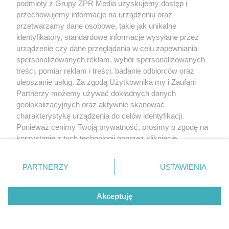
podmioty z Grupy ZPR Media uzyskujemy dostęp i
przechowujemy informacje na urządzeniu oraz
przetwarzamy dane osobowe, takie jak unikalne
identyfikatory, standardowe informacje wysyłane przez
urządzenie czy dane przeglądania w celu zapewniania
spersonalizowanych reklam, wybór spersonalizowanych
treści, pomiar reklam i treści, badanie odbiorców oraz
ulepszanie usług. Za zgodą Użytkownika my i Zaufani
Partnerzy możemy używać dokładnych danych
geolokalizacyjnych oraz aktywnie skanować
charakterystykę urządzenia do celów identyfikacji.
Ponieważ cenimy Twoją prywatność, prosimy o zgodę na
korzystanie z tych technologii poprzez kliknięcie
„Akceptuję”. Zgoda jest dobrowolna i zawsze możesz ją
zmienić/wycofać klikając przycisk ustawień prywatności
PARTNERZY
USTAWIENIA
znajdujący się w lewym dolnym rogu strony
. Niektóre
rodzaje przetwarzania danych nie wymagają zgody
Akceptuję
użytkownika, ale masz prawo sprzeciwić się takiemu
przetwarzaniu. Preferencje będą miały zastosowanie tylko
na tej witrynie.